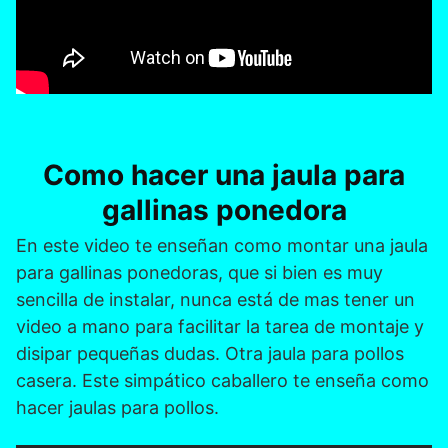
Como hacer una jaula para
gallinas ponedora
En este video te enseñan como montar una jaula
para gallinas ponedoras, que si bien es muy
sencilla de instalar, nunca está de mas tener un
video a mano para facilitar la tarea de montaje y
disipar pequeñas dudas. Otra jaula para pollos
casera. Este simpático caballero te enseña como
hacer jaulas para pollos.